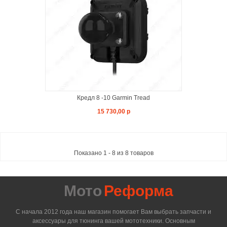
Я
Кредл 8 -10 Garmin Tread
15 730,00 р
Показано 1 - 8 из 8 товаров
Мото
Реформа
С начала 2012 года наш магазин помогает Вам выбрать запчасти и
аксессуары для тюнинга вашей мототехники. Основным