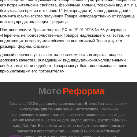
его потребительские свойства, фабричные ярлыки, товарный вид и т. п.),
без указания причин в течение 14 (четырнадцати) календарных дней с
момента фактического получения Товара непосредственно от продавца
или лиц представляющих Продавца.
Постановлением Правительства РФ от 19.01.1998 № 55 утвержден
«Перечень непродовольственных товаров надлежащего качества, не
подлежащих возврату или обмену на аналогичный Товар другого
размера, формы, фасона».
Данный перечень указывает на невозможность возврата Товаров
должного качества, обладающих индивидуально–обусловленными
свойствами, если подобные Товары могут быть использованы лишь
приобретающим его потребителем.
Мото
Реформа
С начала 2012 года наш магазин помогает Вам выбрать запчасти и
аксессуары для тюнинга вашей мототехники. Основным
направлением нашего магазин являются тюнинг и запчасти для
Can-Am Maverick X3, а так же для квадроциклов и других сайд-бай-
сайд Can-Am. В наших каталогах вы найдете как оригинальные
запчасти и аксессуары так и широкий выбор качественных
неоригинальных компонентов для тюнинга от ведущих