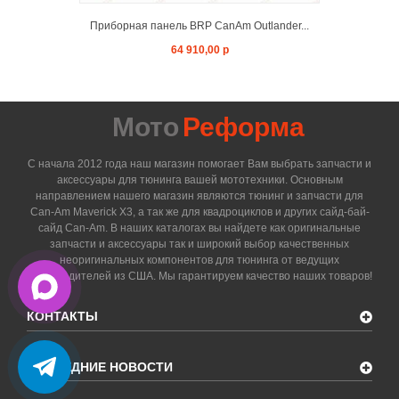
Приборная панель BRP CanAm Outlander...
64 910,00 р
Мото
Реформа
С начала 2012 года наш магазин помогает Вам выбрать запчасти и
аксессуары для тюнинга вашей мототехники. Основным
направлением нашего магазин являются тюнинг и запчасти для
Can-Am Maverick X3, а так же для квадроциклов и других сайд-бай-
сайд Can-Am. В наших каталогах вы найдете как оригинальные
запчасти и аксессуары так и широкий выбор качественных
неоригинальных компонентов для тюнинга от ведущих
производителей из США. Мы гарантируем качество наших товаров!
КОНТАКТЫ
ПОСЛЕДНИЕ НОВОСТИ