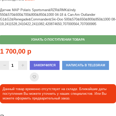
Датчик MAP Polaris Sportsman&RZR&RMK&Indy
550&570&600&700&800&850&1000 04-18 & Can-Am Outlander
G1&G2&Renegade&Commander&Ski-Doo 500&570&650&800&850&1000 08-
19,2411528,2410422,2411082,420874650,707000564,707000995
УЗНАТЬ О ПОСТУПЛЕНИИ ТОВАРА
1 700,00 р
ЗАКОНЧИЛСЯ
НАПИСАТЬ В TELEGRAM
Данный товар временно отсутствует на складе. Ближайшие даты
поступления Вы можете уточнить у наших специалистов. Или Вы
можете оформить предварительный заказ.