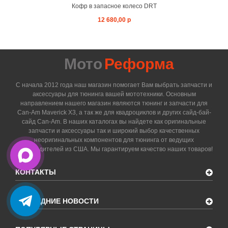
Кофр в запасное колесо DRT
12 680,00 р
Мото
Реформа
С начала 2012 года наш магазин помогает Вам выбрать запчасти и
аксессуары для тюнинга вашей мототехники. Основным
направлением нашего магазин являются тюнинг и запчасти для
Can-Am Maverick X3, а так же для квадроциклов и других сайд-бай-
сайд Can-Am. В наших каталогах вы найдете как оригинальные
запчасти и аксессуары так и широкий выбор качественных
неоригинальных компонентов для тюнинга от ведущих
производителей из США. Мы гарантируем качество наших товаров!
КОНТАКТЫ
ПОСЛЕДНИЕ НОВОСТИ