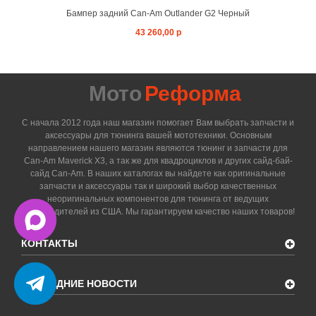
Бампер задний Can-Am Outlander G2 Черный
43 260,00 р
Мото
Реформа
С начала 2012 года наш магазин помогает Вам выбрать запчасти и
аксессуары для тюнинга вашей мототехники. Основным
направлением нашего магазин являются тюнинг и запчасти для
Can-Am Maverick X3, а так же для квадроциклов и других сайд-бай-
сайд Can-Am. В наших каталогах вы найдете как оригинальные
запчасти и аксессуары так и широкий выбор качественных
неоригинальных компонентов для тюнинга от ведущих
производителей из США. Мы гарантируем качество наших товаров!
КОНТАКТЫ
ПОСЛЕДНИЕ НОВОСТИ