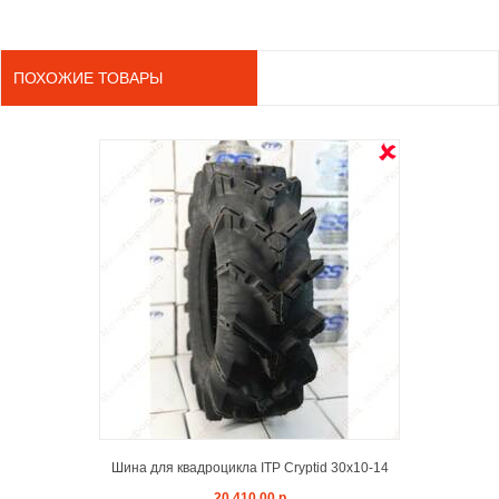
ПОХОЖИЕ ТОВАРЫ
OUT ST
Шина для квадроцикла ITP Cryptid 30x10-14
20 410,00 р