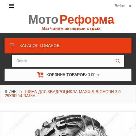
Войти
Мото
Реформа
Мы чиним активный отдых
КАТАЛОГ ТОВАРОВ
КОРЗИНА ТОВАРОВ:
0.00 р.
ШИНЫ
ШИНА ДЛЯ КВАДРОЦИКЛА MAXXIS BIGHORN 3.0
29X9R-14 RADIAL