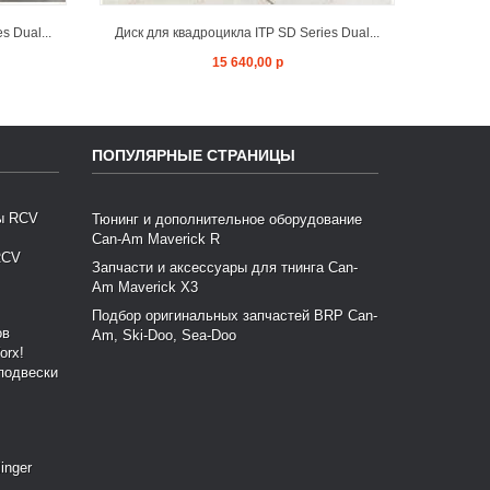
s Dual...
Диск для квадроцикла ITP SD Series Dual...
Диск дл
15 640,00 р
ПОПУЛЯРНЫЕ СТРАНИЦЫ
Тюнинг и дополнительное оборудование
Can-Am Maverick R
RCV
Запчасти и аксессуары для тнинга Can-
Am Maverick X3
Подбор оригинальных запчастей BRP Can-
Am, Ski-Doo, Sea-Doo
подвески