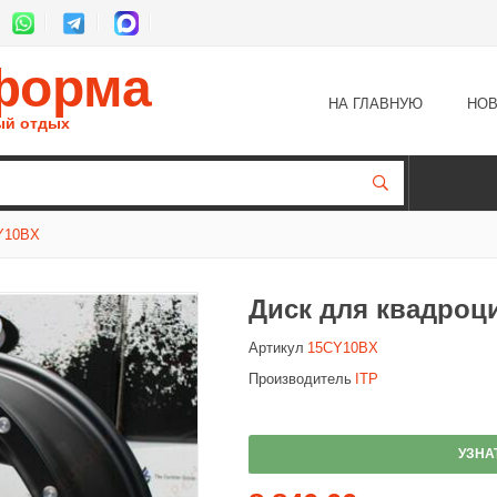
форма
НА ГЛАВНУЮ
НОВ
ый отдых
Y10BX
Диск для квадроци
Артикул
15CY10BX
Производитель
ITP
УЗНА