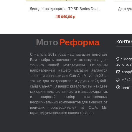
Диск для квадроцикла ITP SD Series Dual...
Диск для
15 640,00 р
Мото
Реформа
КОНТА
С начала 2012 года наш магазин помогает
г. Мос
Вам выбрать запчасти и аксессуары для
20, стр. 
тюнинга вашей мототехники. Основным
направлением нашего магазин являются
shop
тюнинг и запчасти для Can-Am Maverick X3, а
+7 (4
так же для квадроциклов и других сайд-бай-
сайд Can-Am. В наших каталогах вы найдете
пн-пт 
как оригинальные запчасти и аксессуары так
и широкий выбор качественных
неоригинальных компонентов для тюнинга от
ведущих производителей из США. Мы
гарантируем качество наших товаров!