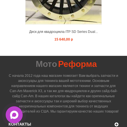
Диск для квадроцикла ITP SD Series Dual...
15 640,00 р
Мото
Реформа
С начала 2012 года наш магазин помогает Вам выбрать запчасти и
аксессуары для тюнинга вашей мототехники. Основным
направлением нашего магазин являются тюнинг и запчасти для
Can-Am Maverick X3, а так же для квадроциклов и других сайд-бай-
сайд Can-Am. В наших каталогах вы найдете как оригинальные
запчасти и аксессуары так и широкий выбор качественных
неоригинальных компонентов для тюнинга от ведущих
производителей из США. Мы гарантируем качество наших товаров!
КОНТАКТЫ