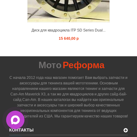
Диск для квадроцикла ITP SD Series Dual...
15 640,00 р
Мото
Реформа
С начала 2012 года наш магазин помогает Вам выбрать запчасти и
аксессуары для тюнинга вашей мототехники. Основным
направлением нашего магазин являются тюнинг и запчасти для
Can-Am Maverick X3, а так же для квадроциклов и других сайд-бай-
сайд Can-Am. В наших каталогах вы найдете как оригинальные
запчасти и аксессуары так и широкий выбор качественных
неоригинальных компонентов для тюнинга от ведущих
производителей из США. Мы гарантируем качество наших товаров!
КОНТАКТЫ