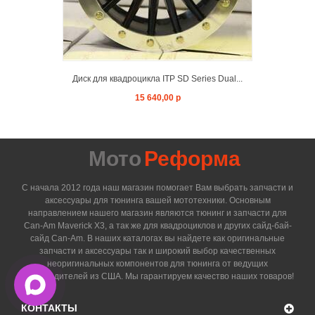
Диск для квадроцикла ITP SD Series Dual...
15 640,00 р
Мото
Реформа
С начала 2012 года наш магазин помогает Вам выбрать запчасти и
аксессуары для тюнинга вашей мототехники. Основным
направлением нашего магазин являются тюнинг и запчасти для
Can-Am Maverick X3, а так же для квадроциклов и других сайд-бай-
сайд Can-Am. В наших каталогах вы найдете как оригинальные
запчасти и аксессуары так и широкий выбор качественных
неоригинальных компонентов для тюнинга от ведущих
производителей из США. Мы гарантируем качество наших товаров!
КОНТАКТЫ