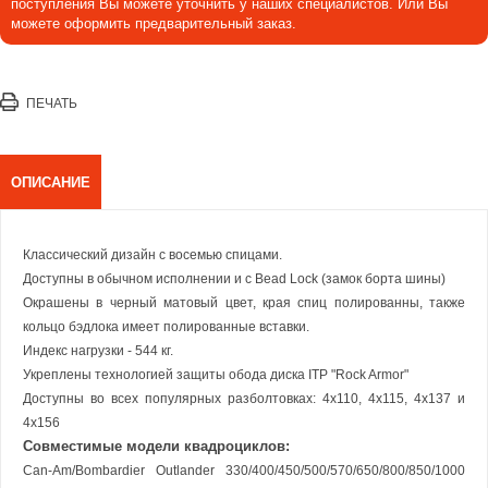
поступления Вы можете уточнить у наших специалистов. Или Вы
можете оформить предварительный заказ.
ПЕЧАТЬ
ОПИСАНИЕ
Классический дизайн с восемью спицами.
Доступны в обычном исполнении и с Bead Lock (замок борта шины)
Окрашены в черный матовый цвет, края спиц полированны, также
кольцо бэдлока имеет полированные вставки.
Индекс нагрузки - 544 кг.
Укреплены технологией защиты обода диска ITP "Rock Armor"
Доступны во всех популярных разболтовках: 4x110, 4x115, 4x137 и
4x156
Совместимые модели квадроциклов:
Can-Am/Bombardier Outlander 330/400/450/500/570/650/800/850/1000