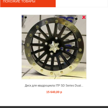
ПОХОЖИЕ ТОВАРЫ
OUT ST
Диск для квадроцикла ITP SD Series Dual...
15 640,00 р