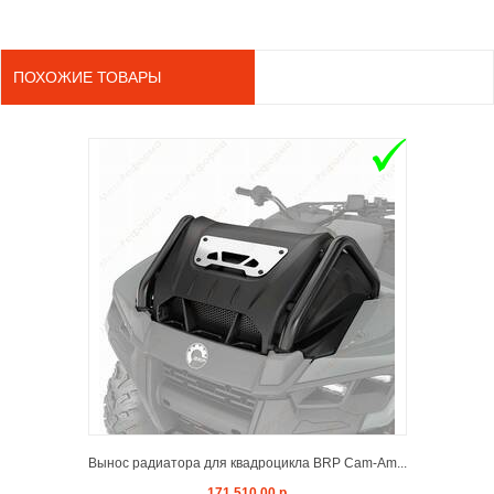
ПОХОЖИЕ ТОВАРЫ
ADD TO 
Вынос радиатора для квадроцикла BRP Cam-Am...
171 510,00 р