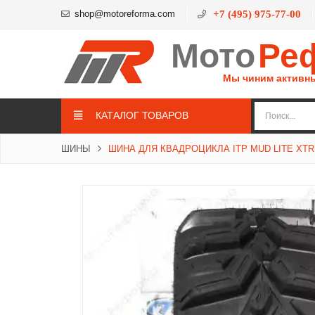
shop@motoreforma.com
+7 (495) 975-77-00
Мото
Ре
Мы чиним активн
КАТАЛОГ ТОВАРОВ
ШИНЫ
ШИНА ДЛЯ КВАДРОЦИКЛА ITP MUD LITE XTR 