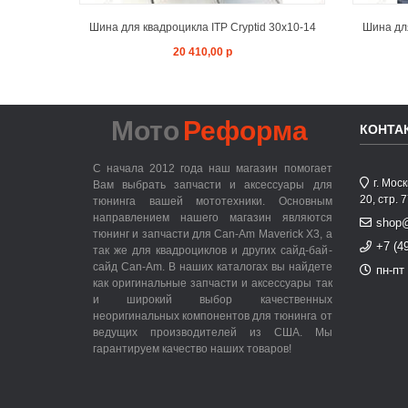
Шина для квадроцикла ITP Cryptid 30x10-14
Шина для
20 410,00 р
Мото
Реформа
КОНТА
С начала 2012 года наш магазин помогает
г. Мос
Вам выбрать запчасти и аксессуары для
20, стр. 
тюнинга вашей мототехники. Основным
направлением нашего магазин являются
shop
тюнинг и запчасти для Can-Am Maverick X3, а
+7 (4
так же для квадроциклов и других сайд-бай-
сайд Can-Am. В наших каталогах вы найдете
пн-пт 
как оригинальные запчасти и аксессуары так
и широкий выбор качественных
неоригинальных компонентов для тюнинга от
ведущих производителей из США. Мы
гарантируем качество наших товаров!