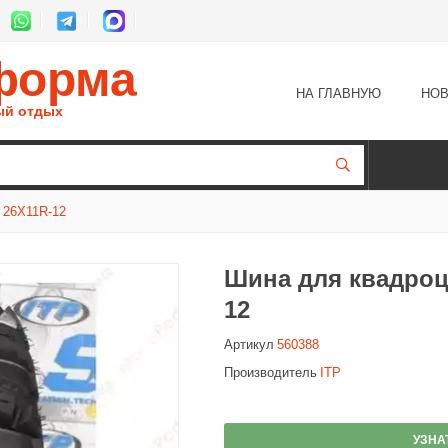
форма
НА ГЛАВНУЮ
НОВ
ый отдых
26X11R-12
Шина для квадроци
12
Артикул
560388
Производитель
ITP
УЗНА