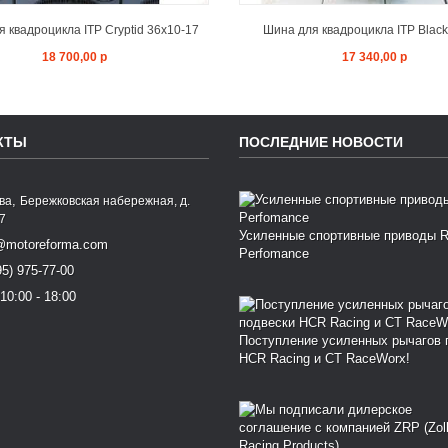
 квадроцикла ITP Cryptid 36x10-17
Шина для квадроцикла ITP Blackw
18 700,00 р
17 340,00 р
КТЫ
ПОСЛЕДНИЕ НОВОСТИ
,
ква
Бережковская набережная, д.
77
Усиленные спортивные приводы 
@motoreforma.com
Perfomance
95) 975-77-00
10:00 - 18:00
Поступление усиленных рычагов 
HCR Racing и CT RaceWorx!