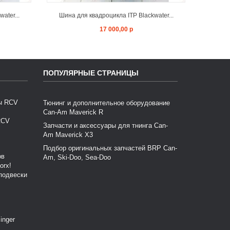
ater...
Шина для квадроцикла ITP Blackwater...
Шина 
17 000,00 р
ПОПУЛЯРНЫЕ СТРАНИЦЫ
Тюнинг и дополнительное оборудование
Can-Am Maverick R
RCV
Запчасти и аксессуары для тнинга Can-
Am Maverick X3
Подбор оригинальных запчастей BRP Can-
Am, Ski-Doo, Sea-Doo
подвески