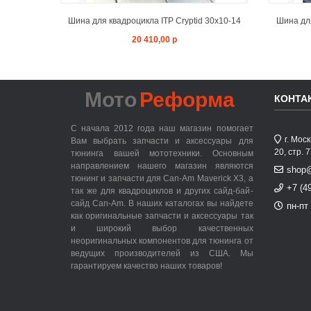
Шина для квадроцикла ITP Cryptid 30x10-14
Шина для
20 410,00 р
Мото
Реформа
КОНТА
С начала 2012 года наш магазин помогает
г. Мос
Вам выбрать запчасти и аксессуары для
20, стр. 
тюнинга вашей мототехники. Основным
направлением нашего магазин являются
shop
тюнинг и запчасти для Can-Am Maverick X3, а
+7 (4
так же для квадроциклов и других сайд-бай-
сайд Can-Am. В наших каталогах вы найдете
пн-пт 
как оригинальные запчасти и аксессуары так
и широкий выбор качественных
неоригинальных компонентов для тюнинга от
ведущих производителей из США. Мы
гарантируем качество наших товаров!