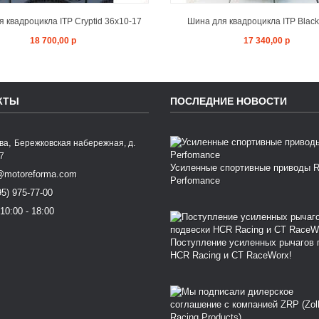
 квадроцикла ITP Cryptid 36x10-17
Шина для квадроцикла ITP Blackw
18 700,00 р
17 340,00 р
КТЫ
ПОСЛЕДНИЕ НОВОСТИ
,
ква
Бережковская набережная, д.
77
Усиленные спортивные приводы 
@motoreforma.com
Perfomance
95) 975-77-00
10:00 - 18:00
Поступление усиленных рычагов 
HCR Racing и CT RaceWorx!