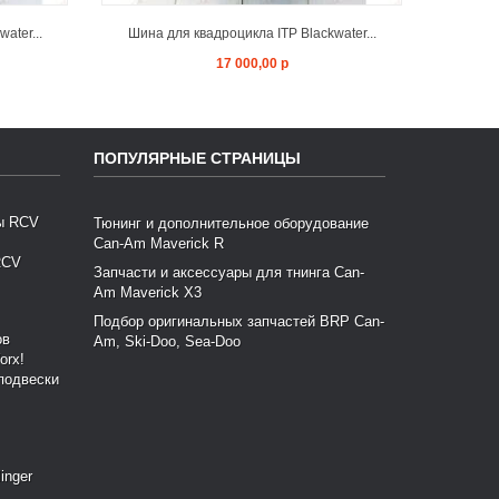
ater...
Шина для квадроцикла ITP Blackwater...
Шина 
17 000,00 р
ПОПУЛЯРНЫЕ СТРАНИЦЫ
Тюнинг и дополнительное оборудование
Can-Am Maverick R
RCV
Запчасти и аксессуары для тнинга Can-
Am Maverick X3
Подбор оригинальных запчастей BRP Can-
Am, Ski-Doo, Sea-Doo
подвески