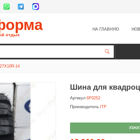
форма
НА ГЛАВНУЮ
НОВ
ый отдых
7X10R-14
Шина для квадроци
Артикул
6P0252
Производитель
ITP
УЗНА