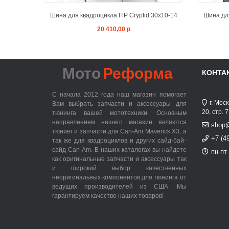
Шина для квадроцикла ITP Cryptid 30x10-14
Шина для
20 410,00 р
Мото
Реформа
КОНТА
С начала 2012 года наш магазин помогает
г. Мос
Вам выбрать запчасти и аксессуары для
20, стр. 
тюнинга вашей мототехники. Основным
направлением нашего магазин являются
shop
тюнинг и запчасти для Can-Am Maverick X3, а
+7 (4
так же для квадроциклов и других сайд-бай-
сайд Can-Am. В наших каталогах вы найдете
пн-пт 
как оригинальные запчасти и аксессуары так
и широкий выбор качественных
неоригинальных компонентов для тюнинга от
ведущих производителей из США. Мы
гарантируем качество наших товаров!