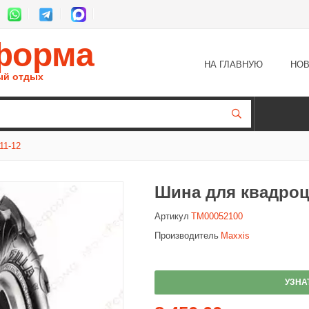
форма
НА ГЛАВНУЮ
НОВ
ый отдых
1-12
Шина для квадроци
Артикул
TM00052100
Производитель
Maxxis
УЗНА