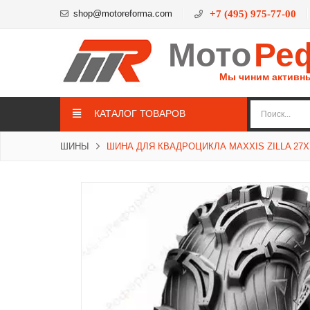
shop@motoreforma.com
+7 (495) 975-77-00
Мото
Ре
Мы чиним активн
КАТАЛОГ ТОВАРОВ
ШИНЫ
ШИНА ДЛЯ КВАДРОЦИКЛА MAXXIS ZILLA 27X1