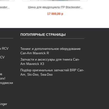
ater...
Шина для квадроцикла ITP Blackwater...
Шина 
17 000,00 р
ПОПУЛЯРНЫЕ СТРАНИЦЫ
Тюнинг и дополнительное оборудование
Can-Am Maverick R
RCV
Запчасти и аксессуары для тнинга Can-
Am Maverick X3
Подбор оригинальных запчастей BRP Can-
Am, Ski-Doo, Sea-Doo
подвески