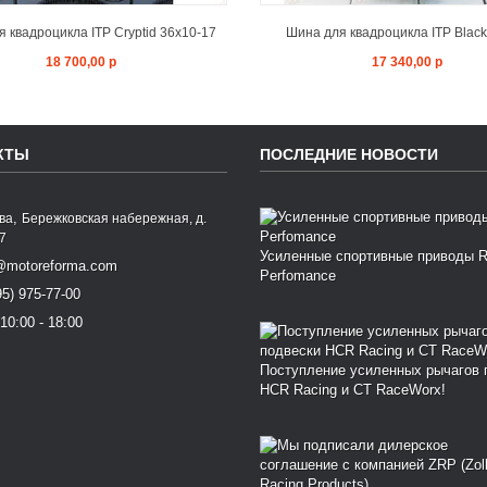
 квадроцикла ITP Cryptid 36x10-17
Шина для квадроцикла ITP Blackw
18 700,00 р
17 340,00 р
КТЫ
ПОСЛЕДНИЕ НОВОСТИ
,
ква
Бережковская набережная, д.
77
Усиленные спортивные приводы 
@motoreforma.com
Perfomance
95) 975-77-00
10:00 - 18:00
Поступление усиленных рычагов 
HCR Racing и CT RaceWorx!