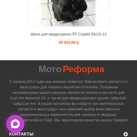
Шина для квадроцикла ITP Cryptid 30x10-14
20 410,00 р
Мото
Реформа
С начала 2012 года наш магазин помогает Вам выбрать запчасти и
аксессуары для тюнинга вашей мототехники. Основным
направлением нашего магазин являются тюнинг и запчасти для
Can-Am Maverick X3, а так же для квадроциклов и других сайд-бай-
сайд Can-Am. В наших каталогах вы найдете как оригинальные
запчасти и аксессуары так и широкий выбор качественных
неоригинальных компонентов для тюнинга от ведущих
производителей из США. Мы гарантируем качество наших товаров!
КОНТАКТЫ