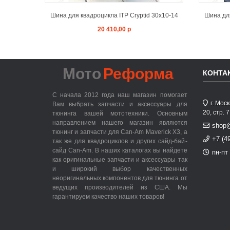
Шина для квадроцикла ITP Cryptid 30x10-14
Шина для
20 410,00 р
Мото
Реформа
КОНТА
С начала 2012 года наш магазин помогает
г. Мос
Вам выбрать запчасти и аксессуары для
20, стр. 
тюнинга вашей мототехники. Основным
направлением нашего магазин являются
shop
тюнинг и запчасти для Can-Am Maverick X3, а
+7 (4
так же для квадроциклов и других сайд-бай-
сайд Can-Am. В наших каталогах вы найдете
пн-пт 
как оригинальные запчасти и аксессуары так
и широкий выбор качественных
неоригинальных компонентов для тюнинга от
ведущих производителей из США. Мы
гарантируем качество наших товаров!