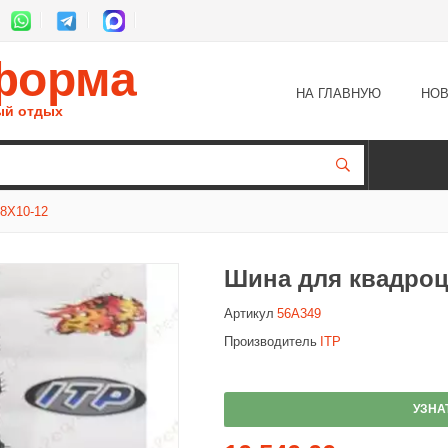
форма
НА ГЛАВНУЮ
НОВ
ый отдых
8X10-12
Шина для квадроци
Артикул
56A349
Производитель
ITP
УЗНА