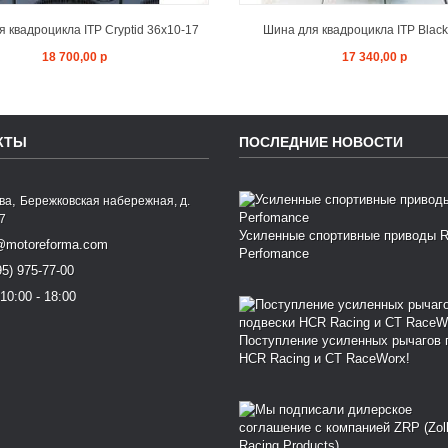
 квадроцикла ITP Cryptid 36x10-17
Шина для квадроцикла ITP Blackw
18 700,00 р
17 340,00 р
КТЫ
ПОСЛЕДНИЕ НОВОСТИ
,
ква
Бережковская набережная, д.
77
Усиленные спортивные приводы 
@motoreforma.com
Perfomance
95) 975-77-00
10:00 - 18:00
Поступление усиленных рычагов 
HCR Racing и CT RaceWorx!