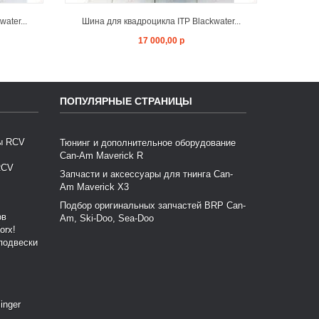
ater...
Шина для квадроцикла ITP Blackwater...
Шина 
17 000,00 р
ПОПУЛЯРНЫЕ СТРАНИЦЫ
Тюнинг и дополнительное оборудование
Can-Am Maverick R
RCV
Запчасти и аксессуары для тнинга Can-
Am Maverick X3
Подбор оригинальных запчастей BRP Can-
Am, Ski-Doo, Sea-Doo
подвески