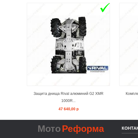
ADD TO CART
Защита днища Rival алюминий G2 XMR
Компле
1000R...
47 640,00 р
Мото
Реформа
КОНТА