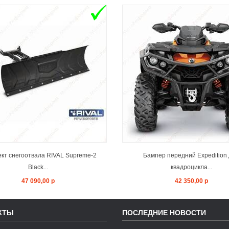
ADD TO CART
ADD TO CAR
кт снегоотвала RIVAL Supreme-2
Бампер передний Expedition
Black...
квадроцикла...
47 090,00 р
42 350,00 р
КТЫ
ПОСЛЕДНИЕ НОВОСТИ