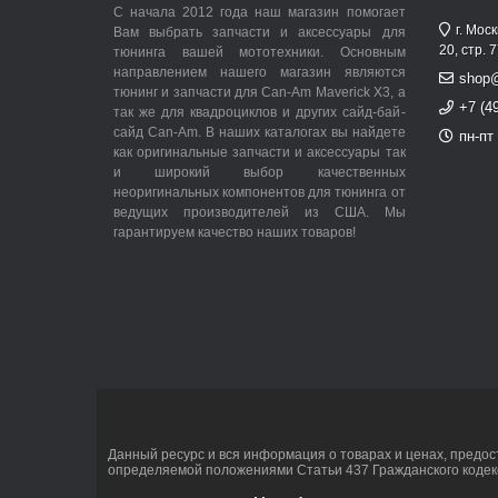
С начала 2012 года наш магазин помогает
г. Мос
Вам выбрать запчасти и аксессуары для
20, стр. 
тюнинга вашей мототехники. Основным
направлением нашего магазин являются
shop
тюнинг и запчасти для Can-Am Maverick X3, а
+7 (4
так же для квадроциклов и других сайд-бай-
сайд Can-Am. В наших каталогах вы найдете
пн-пт 
как оригинальные запчасти и аксессуары так
и широкий выбор качественных
неоригинальных компонентов для тюнинга от
ведущих производителей из США. Мы
гарантируем качество наших товаров!
Данный ресурс и вся информация о товарах и ценах, предос
определяемой положениями Статьи 437 Гражданского кодек