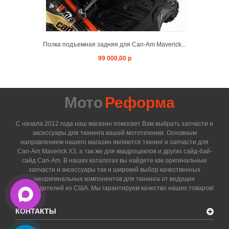
Полка подъемная задняя для Can-Am Maverick...
99 000,00 р
Мото
Реформа
С начала 2012 года наш магазин помогает Вам выбрать запчасти и
аксессуары для тюнинга вашей мототехники. Основным
направлением нашего магазин являются тюнинг и запчасти для
Can-Am Maverick X3, а так же для квадроциклов и других сайд-бай-
сайд Can-Am. В наших каталогах вы найдете как оригинальные
запчасти и аксессуары так и широкий выбор качественных
неоригинальных компонентов для тюнинга от ведущих
производителей из США. Мы гарантируем качество наших товаров!
КОНТАКТЫ