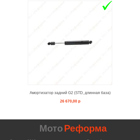
ADD TO 
Амортизатор задний G2 (STD, длинная база)
26 670,00 р
Мото
Реформа