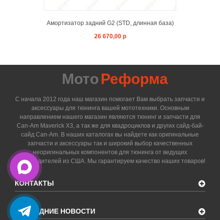
Амортизатор задний G2 (STD, длинная база)
26 670,00 р
Мото
Реформа
С начала 2012 года наш магазин помогает Вам выбрать запчасти и
аксессуары для тюнинга вашей мототехники. Основным
направлением нашего магазин являются тюнинг и запчасти для
Can-Am Maverick X3, а так же для квадроциклов и других сайд-бай-
сайд Can-Am. В наших каталогах вы найдете как оригинальные
запчасти и аксессуары так и широкий выбор качественных
неоригинальных компонентов для тюнинга от ведущих
производителей из США. Мы гарантируем качество наших товаров!
КОНТАКТЫ
ПОСЛЕДНИЕ НОВОСТИ