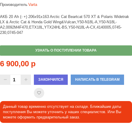
Производитель
Varta
АКБ 20 Ah (- +) 206x91x163 Arctic Cat Beartcat 570 XT & Polaris Widetrak
LX & Arctic Cat & Honda Gold Wing&Vulcan,Y50-N18L-A,Y50-N18L-
A2,0092M4F470,ETX18L,YTX24HL-BS,Y50-N18L-A-CX,4140005,0745-
230,0745-047
УЗНАТЬ О ПОСТУПЛЕНИИ ТОВАРА
6 900,00 р
ЗАКОНЧИЛСЯ
НАПИСАТЬ В TELEGRAM
Данный товар временно отсутствует на складе. Ближайшие даты
поступления Вы можете уточнить у наших специалистов. Или Вы
можете оформить предварительный заказ.