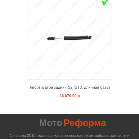
ADD TO 
Амортизатор задний G2 (STD, длинная база)
26 670,00 р
Мото
Реформа
С начала 2012 года наш магазин помогает Вам выбрать запчасти и