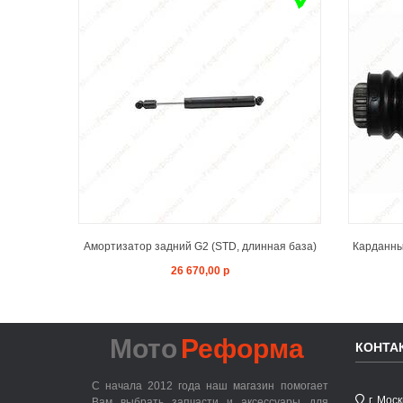
ADD TO CART
Амортизатор задний G2 (STD, длинная база)
Карданный
26 670,00 р
Мото
Реформа
КОНТА
С начала 2012 года наш магазин помогает
г. Мос
Вам выбрать запчасти и аксессуары для