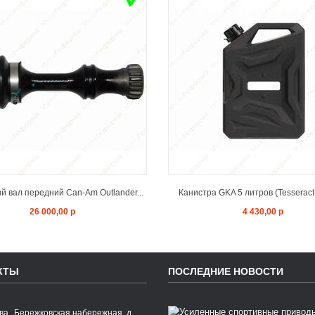
ADD TO CART
ADD TO CAR
 вал передний Can-Am Outlander...
Канистра GKA 5 литров (Tesseract
26 000,00 р
4 430,00 р
КТЫ
ПОСЛЕДНИЕ НОВОСТИ
,
ква
Бережковская набережная, д.