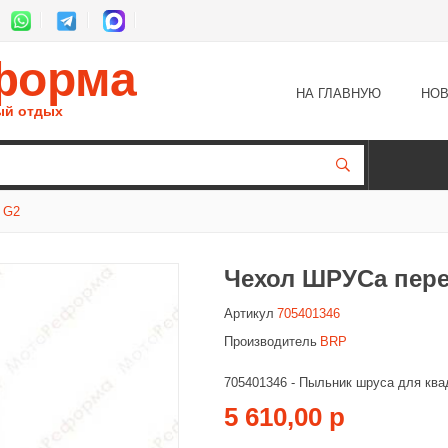
форма
НА ГЛАВНУЮ
НОВ
ый отдых
 G2
Чехол ШРУСа пере
Артикул
705401346
Производитель
BRP
705401346 - Пыльник шруса для ква
5 610,00 р