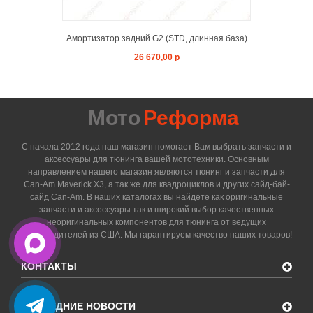
Амортизатор задний G2 (STD, длинная база)
26 670,00 р
Мото
Реформа
С начала 2012 года наш магазин помогает Вам выбрать запчасти и
аксессуары для тюнинга вашей мототехники. Основным
направлением нашего магазин являются тюнинг и запчасти для
Can-Am Maverick X3, а так же для квадроциклов и других сайд-бай-
сайд Can-Am. В наших каталогах вы найдете как оригинальные
запчасти и аксессуары так и широкий выбор качественных
неоригинальных компонентов для тюнинга от ведущих
производителей из США. Мы гарантируем качество наших товаров!
КОНТАКТЫ
ПОСЛЕДНИЕ НОВОСТИ