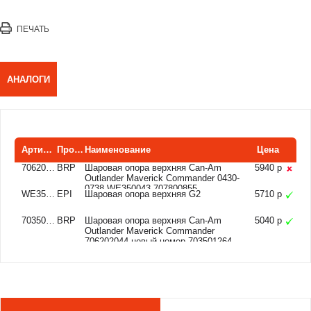
ПЕЧАТЬ
АНАЛОГИ
Артикул
Производитель
Наименование
Цена
706202044
BRP
Шаровая опора верхняя Can-Am
5940 р
Outlander Maverick Commander 0430-
0738 WE350043 707800855
WE350043
EPI
Шаровая опора верхняя G2
5710 р
703501264
BRP
Шаровая опора верхняя Can-Am
5040 р
Outlander Maverick Commander
706202044 новый номер 703501264