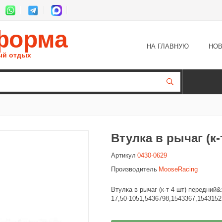
форма
НА ГЛАВНУЮ
НОВ
ый отдых
Втулка в рычаг (к-
Артикул
0430-0629
Производитель
MooseRacing
Втулка в рычаг (к-т 4 шт) передний
17,50-1051,5436798,1543367,1543152