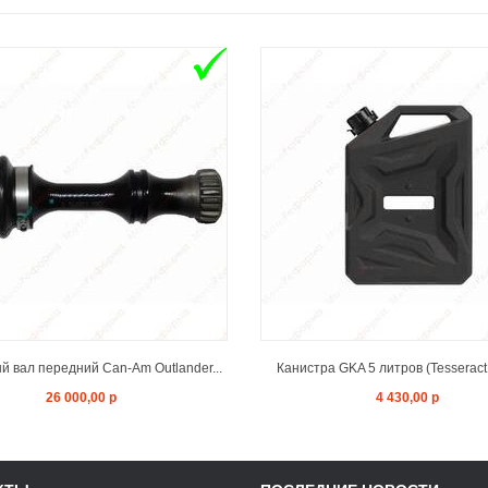
ADD TO CART
ADD TO CAR
 вал передний Can-Am Outlander...
Канистра GKA 5 литров (Tesseract
26 000,00 р
4 430,00 р