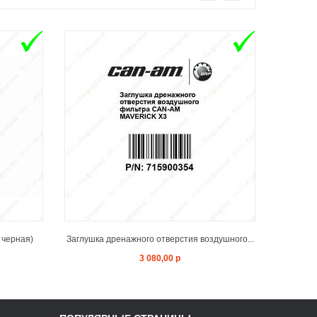
T
ADD TO CART
 черная)
Заглушка дренажного отверстия воздушного...
Адаптер
3 080,00 р