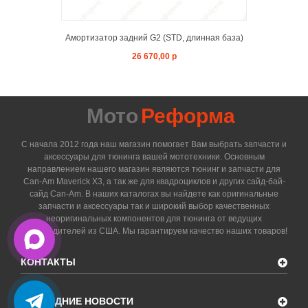
Амортизатор задний G2 (STD, длинная база)
26 670,00 р
Мото
Реформа
С начала 2012 года наш магазин помогает Вам выбрать запчасти и
аксессуары для тюнинга вашей мототехники. Основным
направлением нашего магазин являются тюнинг и запчасти для
Can-Am Maverick X3, а так же для квадроциклов и других сайд-бай-
сайд Can-Am. В наших каталогах вы найдете как оригинальные
запчасти и аксессуары так и широкий выбор качественных
неоригинальных компонентов для тюнинга от ведущих
производителей из США. Мы гарантируем качество наших товаров!
КОНТАКТЫ
ПОСЛЕДНИЕ НОВОСТИ