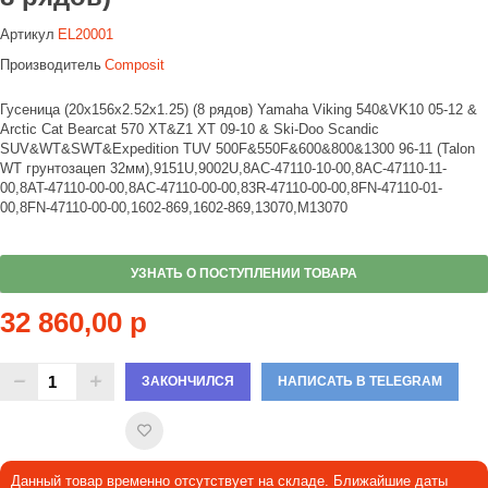
Артикул
EL20001
Производитель
Composit
Гусеница (20x156x2.52x1.25) (8 рядов) Yamaha Viking 540&VK10 05-12 &
Arctic Cat Bearcat 570 XT&Z1 XT 09-10 & Ski-Doo Scandic
SUV&WT&SWT&Expedition TUV 500F&550F&600&800&1300 96-11 (Talon
WT грунтозацеп 32мм),9151U,9002U,8AC-47110-10-00,8AC-47110-11-
00,8AT-47110-00-00,8AC-47110-00-00,83R-47110-00-00,8FN-47110-01-
00,8FN-47110-00-00,1602-869,1602-869,13070,M13070
УЗНАТЬ О ПОСТУПЛЕНИИ ТОВАРА
32 860,00 р
ЗАКОНЧИЛСЯ
НАПИСАТЬ В TELEGRAM
Данный товар временно отсутствует на складе. Ближайшие даты