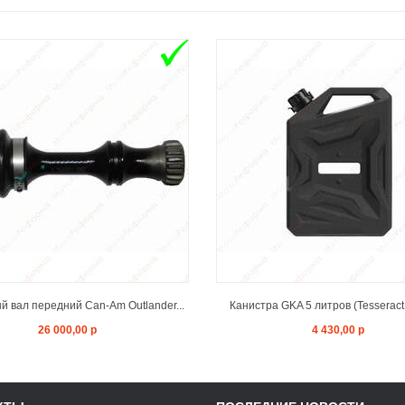
ADD TO CART
ADD TO CAR
 вал передний Can-Am Outlander...
Канистра GKA 5 литров (Tesseract
26 000,00 р
4 430,00 р