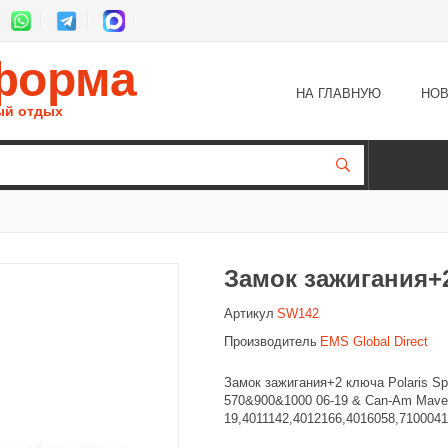
форма
НА ГЛАВНУЮ
НОВ
ый отдых
Замок зажигания+
Артикул
SW142
Производитель
EMS Global Direct
Замок зажигания+2 ключа Polaris 
570&900&1000 06-19 & Can-Am Maver
19,4011142,4012166,4016058,710004