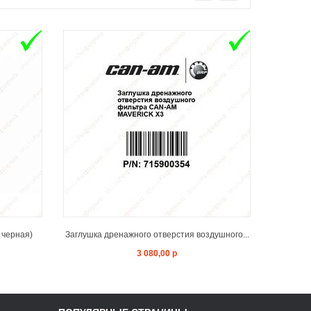
T
ADD TO CART
 черная)
Заглушка дренажного отверстия воздушного...
Адаптер
3 080,00 р