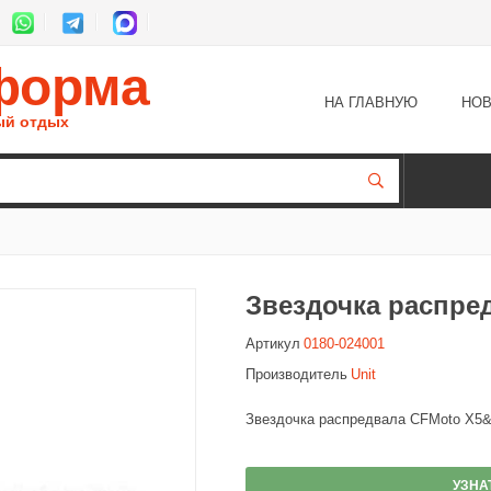
форма
НА ГЛАВНУЮ
НОВ
ый отдых
Звездочка распре
Артикул
0180-024001
Производитель
Unit
Звездочка распредвала CFMoto X5
УЗНА