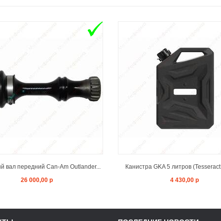
ADD TO CART
ADD TO CAR
 вал передний Can-Am Outlander...
Канистра GKA 5 литров (Tesseract
26 000,00 р
4 430,00 р