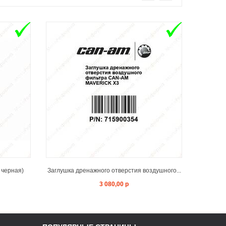
T
ADD TO CART
 черная)
Заглушка дренажного отверстия воздушного...
Адаптер
3 080,00 р