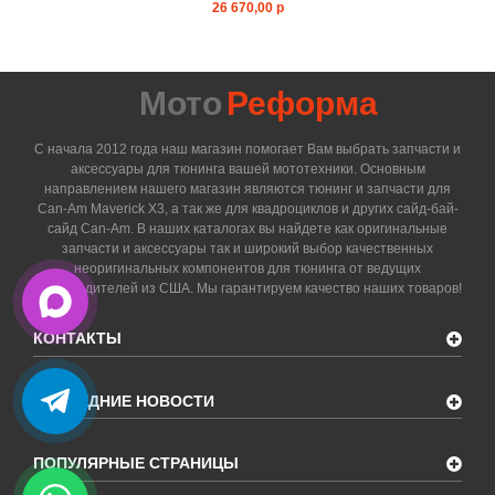
26 670,00 р
Мото
Реформа
С начала 2012 года наш магазин помогает Вам выбрать запчасти и
аксессуары для тюнинга вашей мототехники. Основным
направлением нашего магазин являются тюнинг и запчасти для
Can-Am Maverick X3, а так же для квадроциклов и других сайд-бай-
сайд Can-Am. В наших каталогах вы найдете как оригинальные
запчасти и аксессуары так и широкий выбор качественных
неоригинальных компонентов для тюнинга от ведущих
производителей из США. Мы гарантируем качество наших товаров!
КОНТАКТЫ
ПОСЛЕДНИЕ НОВОСТИ
ПОПУЛЯРНЫЕ СТРАНИЦЫ