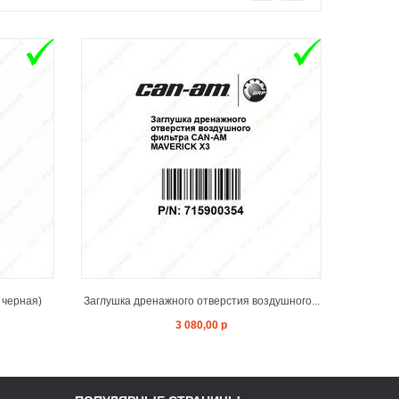
T
ADD TO CART
 черная)
Заглушка дренажного отверстия воздушного...
Адаптер
3 080,00 р