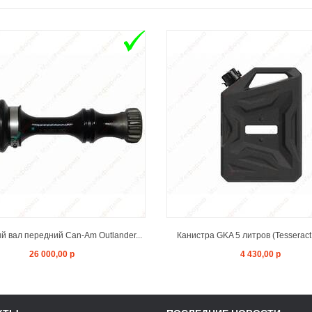
ADD TO CART
ADD TO CAR
 вал передний Can-Am Outlander...
Канистра GKA 5 литров (Tesseract
26 000,00 р
4 430,00 р